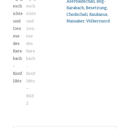
Aserbaidschan
,
Beg-
Karabach
,
Besetzung
,
Chodschali
,
Kaukasus
,
Massaker
,
Völkermord