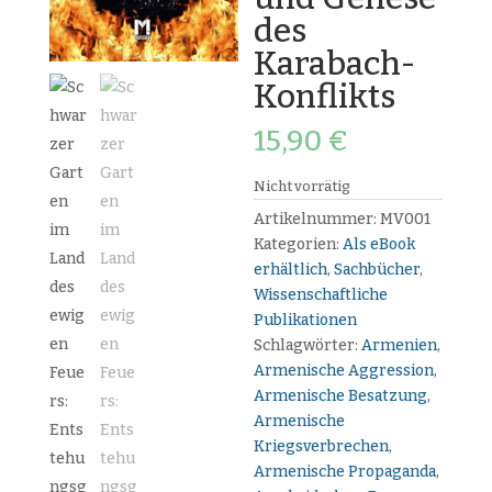
des
Karabach-
Konflikts
15,90
€
Nicht vorrätig
Artikelnummer:
MV001
Kategorien:
Als eBook
erhältlich
,
Sachbücher
,
Wissenschaftliche
Publikationen
Schlagwörter:
Armenien
,
Armenische Aggression
,
Armenische Besatzung
,
Armenische
Kriegsverbrechen
,
Armenische Propaganda
,