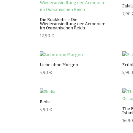
Falak
7,90
Die Rückkehr – Die
Wiederansiedlung der Armenier
im Osmanischen Reich
12,90
€
Liebe ohne Morgen
Früh
5,90
€
5,90
Bedia
The R
5,90
€
Istan
16,9