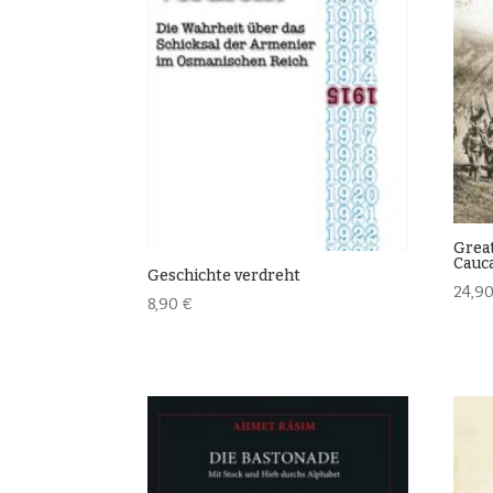
Great
Cauc
Geschichte verdreht
24,9
8,90
€