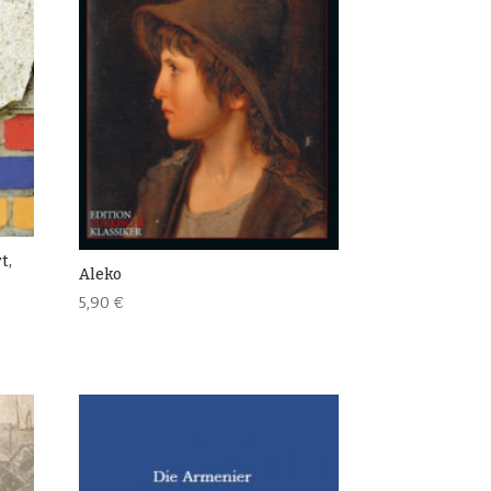
t,
Aleko
5,90
€