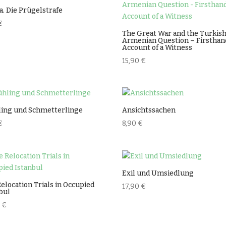
a. Die Prügelstrafe
€
The Great War and the Turkis
Armenian Question – Firsthan
Account of a Witness
15,90
€
ling und Schmetterlinge
Ansichtssachen
€
8,90
€
Exil und Umsiedlung
elocation Trials in Occupied
17,90
€
bul
0
€