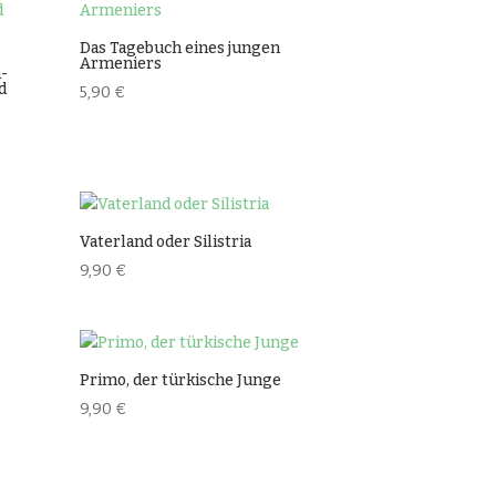
Das Tagebuch eines jungen
Armeniers
h-
d
5,90
€
Vaterland oder Silistria
9,90
€
Primo, der türkische Junge
9,90
€