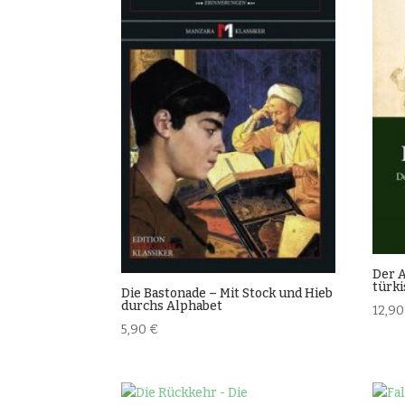
Der 
türki
Die Bastonade – Mit Stock und Hieb
durchs Alphabet
12,9
5,90
€