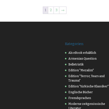
1
2
3
→
Kategorien
Als eBook erhältlich
Armenian Question
Belletristik
Edition "Mezalim"
Edition "Terror, Tears and
Trauma"
Edition "türkische Klassiker"
Englische Bücher
Fremdsprachen
Moderne zeitgenössische
Literatur