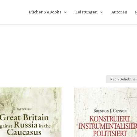
Bücher & eBooks
Leistungen
Autoren
h
iebtheit
iert