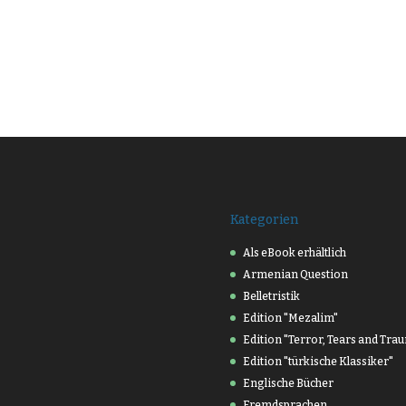
)
Kategorien
Als eBook erhältlich
Armenian Question
Belletristik
Edition "Mezalim"
Edition "Terror, Tears and Tra
Edition "türkische Klassiker"
Englische Bücher
Fremdsprachen