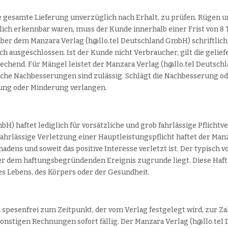
, die gesamte Lieferung unverzüglich nach Erhalt, zu prüfen. Rüge
tlich erkennbar waren, muss der Kunde innerhalb einer Frist von 8 
r dem Manzara Verlag (h@llo.tel Deutschland GmbH) schriftlich g
usgeschlossen. Ist der Kunde nicht Verbraucher, gilt die geliefe
prechend. Für Mängel leistet der Manzara Verlag (h@llo.tel Deut
ache Nachbesserungen sind zulässig. Schlägt die Nachbesserung o
lung oder Minderung verlangen.
H) haftet lediglich für vorsätzliche und grob fahrlässige Pflichtv
 fahrlässige Verletzung einer Hauptleistungspflicht haftet der Ma
adens und soweit das positive Interesse verletzt ist. Der typisch
 der dem haftungsbegründenden Ereignis zugrunde liegt. Diese H
es Lebens, des Körpers oder der Gesundheit.
spesenfrei zum Zeitpunkt, der vom Verlag festgelegt wird, zur Za
onstigen Rechnungen sofort fällig. Der Manzara Verlag (h@llo.tel 