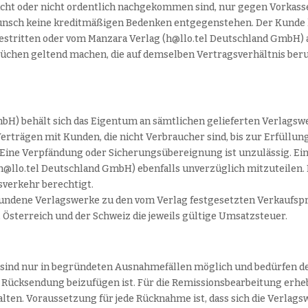
icht oder nicht ordentlich nachgekommen sind, nur gegen Vorkasse
nsch keine kreditmäßigen Bedenken entgegenstehen. Der Kunde
unbestritten oder vom Manzara Verlag (h@llo.tel Deutschland GmbH)
chen geltend machen, die auf demselben Vertragsverhältnis beru
bH) behält sich das Eigentum an sämtlichen gelieferten Verlagsw
Verträgen mit Kunden, die nicht Verbraucher sind, bis zur Erfüllun
Eine Verpfändung oder Sicherungsübereignung ist unzulässig. Ein
@llo.tel Deutschland GmbH) ebenfalls unverzüglich mitzuteilen. 
verkehr berechtigt.
ebundene Verlagswerke zu den vom Verlag festgesetzten Verkaufsp
 Österreich und der Schweiz die jeweils gültige Umsatzsteuer.
sind nur in begründeten Ausnahmefällen möglich und bedürfen d
r Rücksendung beizufügen ist. Für die Remissionsbearbeitung erhe
ten. Voraussetzung für jede Rücknahme ist, dass sich die Verlags