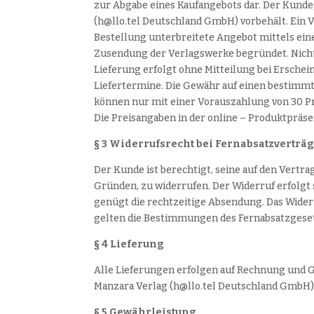
zur Abgabe eines Kaufangebots dar. Der Kunde,
(h@llo.tel Deutschland GmbH) vorbehält. Ein 
Bestellung unterbreitete Angebot mittels ein
Zusendung der Verlagswerke begründet. Nicht
Lieferung erfolgt ohne Mitteilung bei Erschei
Liefertermine. Die Gewähr auf einen bestimm
können nur mit einer Vorauszahlung von 30 P
Die Preisangaben in der online – Produktpräsen
§ 3 Widerrufsrecht bei Fernabsatzverträ
Der Kunde ist berechtigt, seine auf den Vertr
Gründen, zu widerrufen. Der Widerruf erfolgt
genügt die rechtzeitige Absendung. Das Widerr
gelten die Bestimmungen des Fernabsatzgesetz
§ 4 Lieferung
Alle Lieferungen erfolgen auf Rechnung und G
Manzara Verlag (h@llo.tel Deutschland GmbH) 
§ 5 Gewährleistung