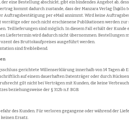
 der eine Bestellung abschickt, gibt ein bindendes Angebot ab, d
Vertrag kommt dadurch zustande, dass der Manzara Verlag (h@llo.
er Auftragsbestätigung per eMail annimmt. Wird keine Auftragsbest
 vorrätige oder noch nicht erschienene Publikationen werden zur
nen. Teillieferungen sind möglich. In diesem Fall erhält der Kunde
ten Liefertermin wird dadurch nicht übernommen. Bestellungen 
rozent des Bruttokaufpreises ausgeführt werden.
tation sind freibleibend.
gen
agsschluss gerichtete Willenserklärung innerhalb von 14 Tagen ab 
 schriftlich auf einem dauerhaften Datenträger oder durch Rücks
ufsrecht gilt nicht bei Verträgen mit Kunden, die keine Verbrauch
es beziehungsweise der § 312b n.F. BGB.
efahr des Kunden. Für verloren gegangene oder während der Liefe
keinen Ersatz.