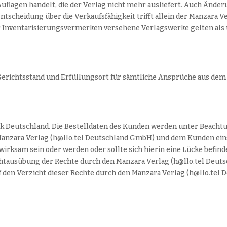
Auflagen handelt, die der Verlag nicht mehr ausliefert. Auch Änd
 Entscheidung über die Verkaufsfähigkeit trifft allein der Manzara
r Inventarisierungsvermerken versehene Verlagswerke gelten als 
h Gerichtsstand und Erfüllungsort für sämtliche Ansprüche aus de
lik Deutschland. Die Bestelldaten des Kunden werden unter Beacht
nzara Verlag (h@llo.tel Deutschland GmbH) und dem Kunden eins
rksam sein oder werden oder sollte sich hierin eine Lücke befinde
htausübung der Rechte durch den Manzara Verlag (h@llo.tel Deuts
uf den Verzicht dieser Rechte durch den Manzara Verlag (h@llo.te