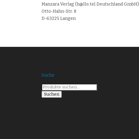
Manzara Verlag (h@llo.tel Deutschland GmbH
Otto-Hahn-Str. 8
D-63225 Langen
Suche
Suche
nach:
Suchen