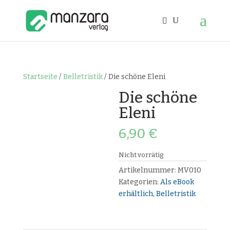
Startseite
/
Belletristik
/ Die schöne Eleni
Die schöne
Eleni
6,90
€
Nicht vorrätig
Artikelnummer:
MV010
Kategorien:
Als eBook
erhältlich
,
Belletristik