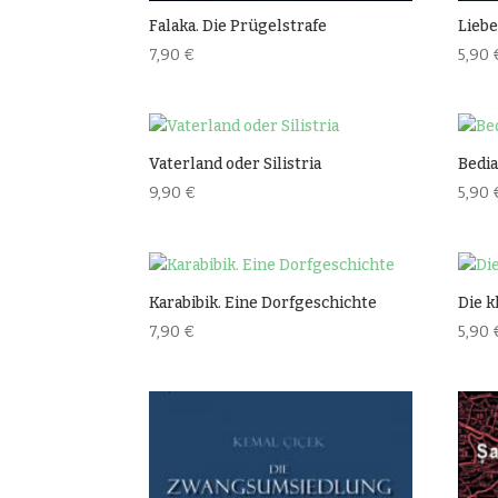
Falaka. Die Prügelstrafe
Lieb
7,90
€
5,90
Vaterland oder Silistria
Bedi
9,90
€
5,90
Karabibik. Eine Dorfgeschichte
Die k
7,90
€
5,90