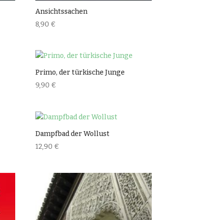
Ansichtssachen
8,90
€
Primo, der türkische Junge
9,90
€
Dampfbad der Wollust
12,90
€