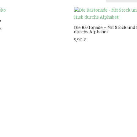
iebtheit
iert
o
Die Bastonade – Mit Stock und
€
durchs Alphabet
5,90
€