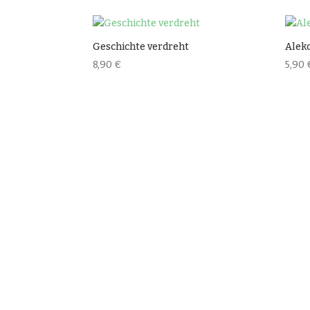
Bel
sort
Geschichte verdreht
Alek
8,90
€
5,90