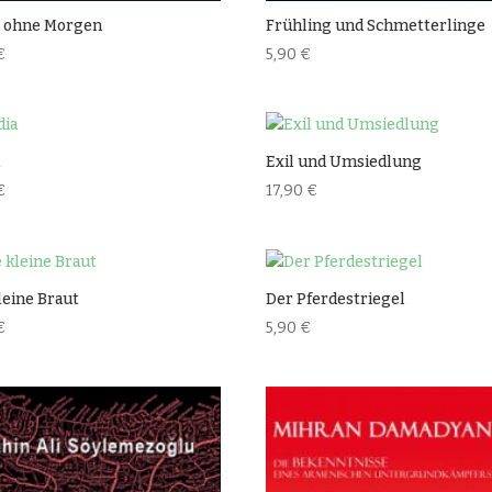
e ohne Morgen
Frühling und Schmetterlinge
€
5,90
€
a
Exil und Umsiedlung
€
17,90
€
leine Braut
Der Pferdestriegel
€
5,90
€