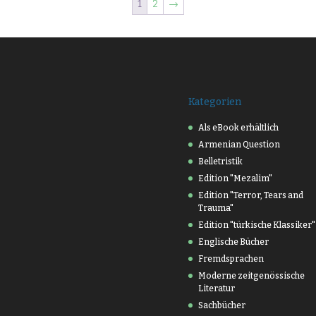
1
2
→
Kategorien
Als eBook erhältlich
Armenian Question
Belletristik
Edition "Mezalim"
Edition "Terror, Tears and
Trauma"
Edition "türkische Klassiker"
Englische Bücher
Fremdsprachen
Moderne zeitgenössische
Literatur
Sachbücher