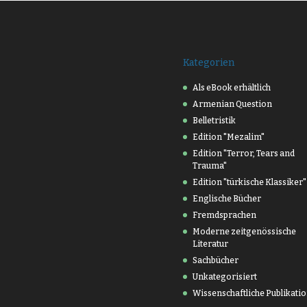
Kategorien
Als eBook erhältlich
Armenian Question
Belletristik
Edition "Mezalim"
Edition "Terror, Tears and
Trauma"
Edition "türkische Klassiker"
Englische Bücher
Fremdsprachen
Moderne zeitgenössische
Literatur
Sachbücher
Unkategorisiert
Wissenschaftliche Publikati