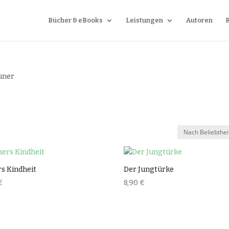
Bücher & eBooks
Leistungen
Autoren
uner
t
s Kindheit
Der Jungtürke
€
8,90
€