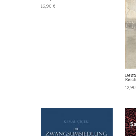
16,90
€
Deut
Reic
12,9