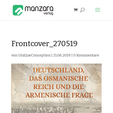
Frontcover_270519
von
UniQueConception
|
21.06.2019
|
0 Kommentare