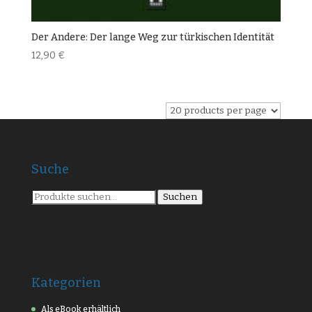
Der Andere: Der lange Weg zur türkischen Identität
12,90
€
Suche
Suche
Suchen
nach:
Kategorien
Als eBook erhältlich