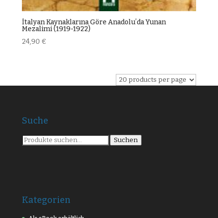
İtalyan Kaynaklarına Göre Anadoluʼda Yunan
Mezalimi (1919-1922)
24,90
€
Suche
Suche
Suchen
nach:
Kategorien