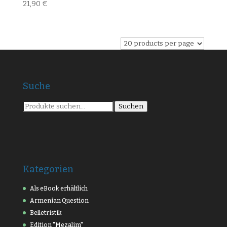
21,90
€
Suche
Suche
Suchen
nach:
Kategorien
Als eBook erhältlich
Armenian Question
Belletristik
Edition "Mezalim"