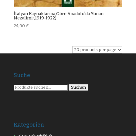
İtalyan Kaynaklarına Göre Anadoluʼda Yunan
Mezalimi (1919-1922)
24,90
€
Suche
Suche
Suchen
nach:
Kategorien