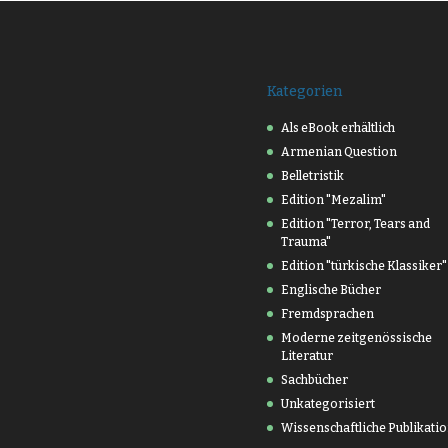
Kategorien
Als eBook erhältlich
Armenian Question
Belletristik
Edition "Mezalim"
Edition "Terror, Tears and
Trauma"
Edition "türkische Klassiker"
Englische Bücher
Fremdsprachen
Moderne zeitgenössische
Literatur
Sachbücher
Unkategorisiert
Wissenschaftliche Publikati