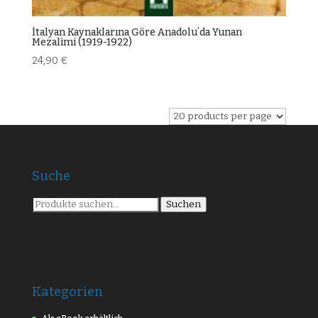
İtalyan Kaynaklarına Göre Anadoluʼda Yunan
Mezalimi (1919-1922)
24,90
€
Suche
Suche
Suchen
nach:
Kategorien