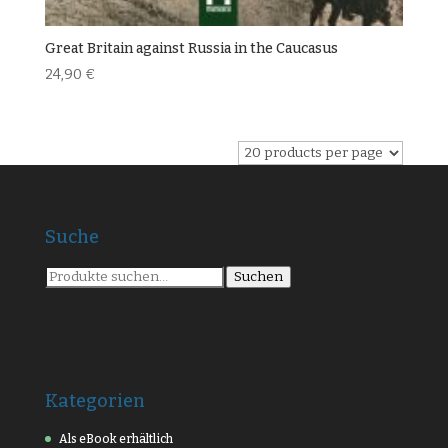
Great Britain against Russia in the Caucasus
24,90
€
Suche
Suche
Suchen
nach:
Kategorien
Als eBook erhältlich