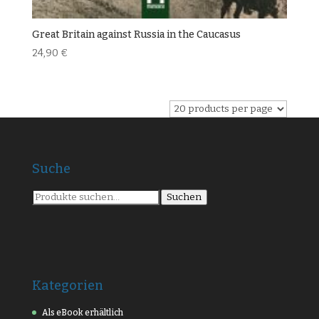
Great Britain against Russia in the Caucasus
24,90
€
Suche
Suche
Suchen
nach:
Kategorien
Als eBook erhältlich