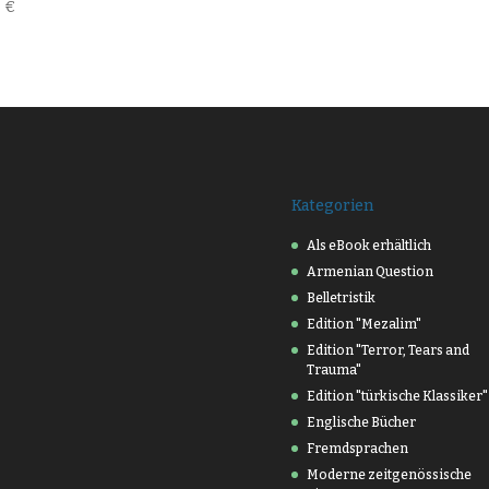
0
€
Kategorien
Als eBook erhältlich
Armenian Question
Belletristik
Edition "Mezalim"
Edition "Terror, Tears and
Trauma"
Edition "türkische Klassiker"
Englische Bücher
Fremdsprachen
Moderne zeitgenössische