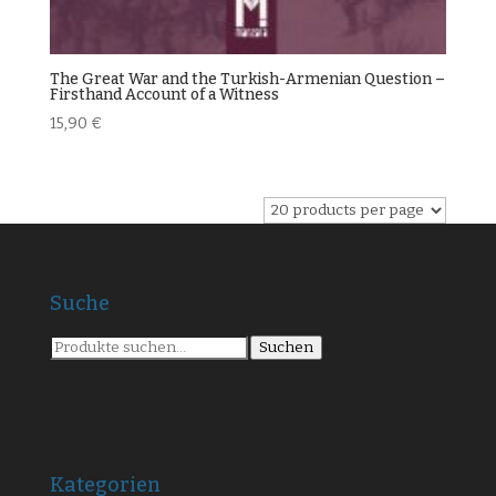
The Great War and the Turkish-Armenian Question –
Firsthand Account of a Witness
15,90
€
Suche
Suche
Suchen
nach:
Kategorien