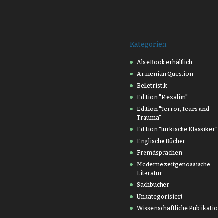
Kategorien
Als eBook erhältlich
Armenian Question
Belletristik
Edition "Mezalim"
Edition "Terror, Tears and
Trauma"
Edition "türkische Klassiker"
Englische Bücher
Fremdsprachen
Moderne zeitgenössische
Literatur
Sachbücher
Unkategorisiert
Wissenschaftliche Publikati