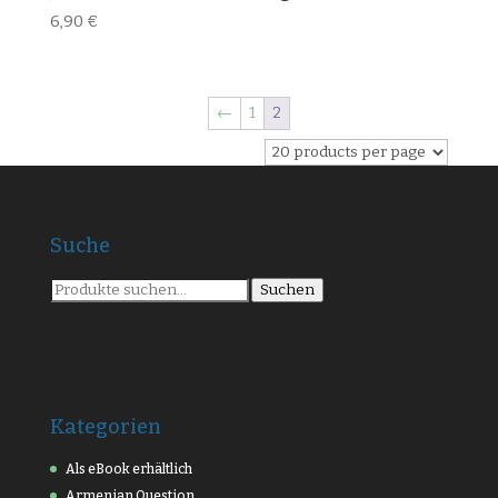
6,90
€
←
1
2
Suche
Suche
Suchen
nach:
Kategorien
Als eBook erhältlich
Armenian Question